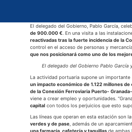
El delegado del Gobierno, Pablo García, celeb
de 900.000 €
. En una visita a las instalac
reactivadas tras la fuerte incidencia de la C
control en el acceso de personas y mercancí
que nos posicionará como uno de los mejor
El delegado del Gobierno Pablo García y
La actividad portuaria supone un importante a
un impacto económico de 1.122 millones de
de la Conexión Ferroviaria Puerto- Granada
viene a crear empleo y oportunidades. “Gra
capital
con todos los perjuicios que esto sup
Las líneas que operan en esta estación son l
verdes y de pase
, además de un aparcamient
una farmacia, cafetería y taquillas
de ambas l