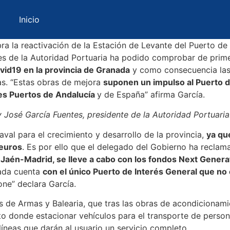
Inicio
ra la reactivación de la Estación de Levante del Puerto de
iones de la Autoridad Portuaria ha podido comprobar de prim
ovid19 en la provincia de Granada
y como consecuencia las 
as. “Estas obras de mejora
suponen un impulso al Puerto d
es Puertos de Andalucía
y de España” afirma García.
 José García Fuentes, presidente de la Autoridad Portuaria
val para el crecimiento y desarrollo de la provincia,
ya qu
 euros
. Es por ello que el delegado del Gobierno ha reclam
-Jaén-Madrid, se lleve a cabo con los fondos Next Genera
nada cuenta
con el único Puerto de Interés General que no
one” declara García.
as de Armas y Balearia, que tras las obras de acondicionam
o donde estacionar vehículos para el transporte de pers
íneas que darán al usuario un servicio completo.